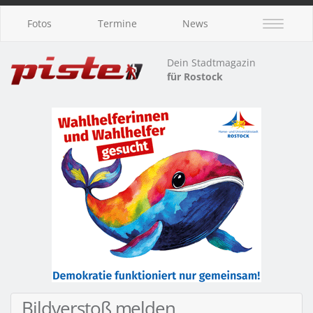
Fotos
Termine
News
Dein Stadtmagazin
für Rostock
Bildverstoß melden