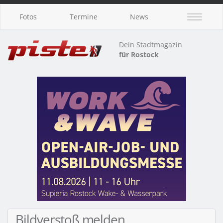
Fotos
Termine
News
Dein Stadtmagazin
für Rostock
Bildverstoß melden