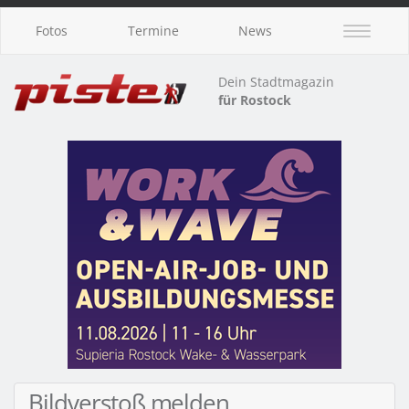
Fotos
Termine
News
Dein Stadtmagazin
für Rostock
Bildverstoß melden