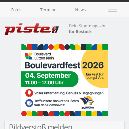
Fotos
Termine
News
Dein Stadtmagazin
für Rostock
Bildverstoß melden