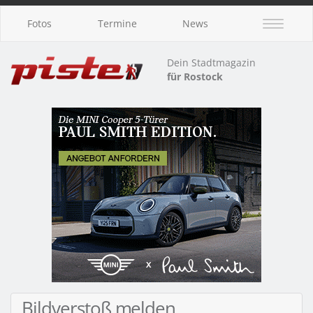
Fotos
Termine
News
Dein Stadtmagazin
für Rostock
Bildverstoß melden