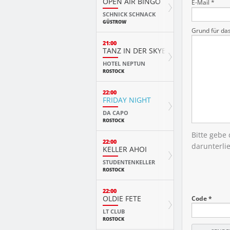
OPEN AIR BINGO
E-Mail *
SCHNICK SCHNACK
GÜSTROW
Grund für da
21:00
TANZ IN DER SKYBAR
HOTEL NEPTUN
ROSTOCK
22:00
FRIDAY NIGHT
DA CAPO
ROSTOCK
Bitte gebe
22:00
darunterli
KELLER AHOI
STUDENTENKELLER
ROSTOCK
22:00
OLDIE FETE
Code *
LT CLUB
ROSTOCK