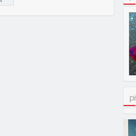
pi
MOBIL