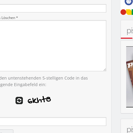
s Löschen *
p
 den untenstehenden 5-stelligen Code in das
egende Eingabefeld ein:
p