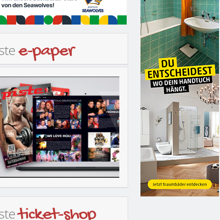
iste
e-paper
iste
ticket-shop