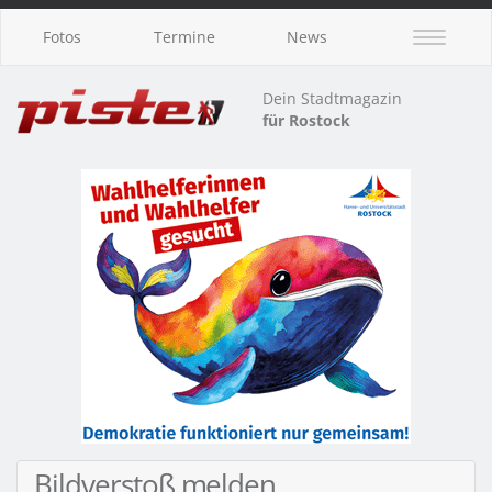
Fotos
Termine
News
Dein Stadtmagazin
für Rostock
Bildverstoß melden