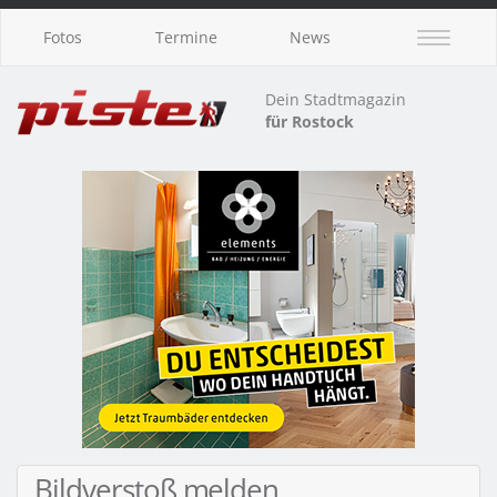
Fotos
Termine
News
Dein Stadtmagazin
für Rostock
Bildverstoß melden