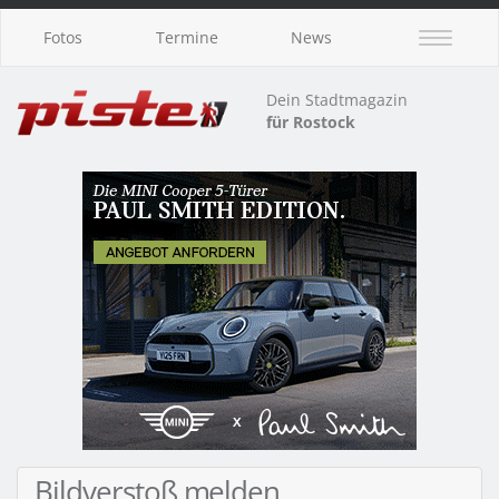
Fotos
Termine
News
Dein Stadtmagazin
für Rostock
Bildverstoß melden