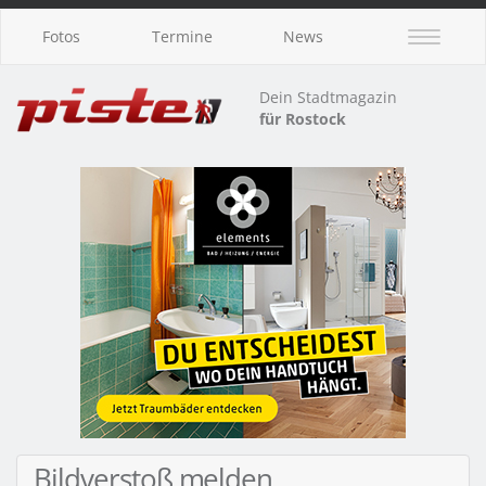
Fotos
Termine
News
Dein Stadtmagazin
für Rostock
Bildverstoß melden