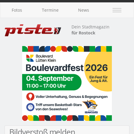
Fotos
Termine
News
Dein Stadtmagazin
für Rostock
Bildverstoß melden