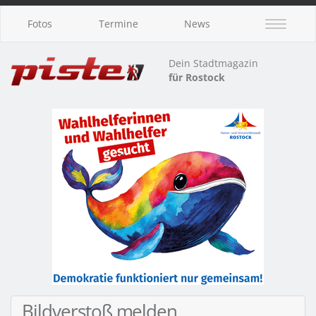
Fotos
Termine
News
Dein Stadtmagazin
für Rostock
Bildverstoß melden