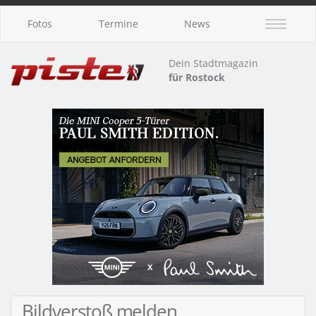
Fotos
Termine
News
Dein Stadtmagazin
für Rostock
Bildverstoß melden