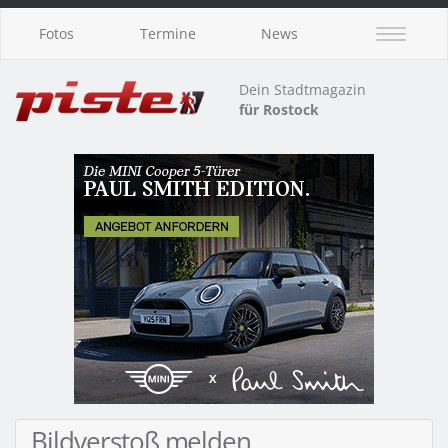
Fotos
Termine
News
Dein Stadtmagazin
für Rostock
Bildverstoß melden