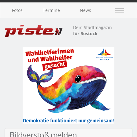
Fotos
Termine
News
Dein Stadtmagazin
für Rostock
Bildverstoß melden