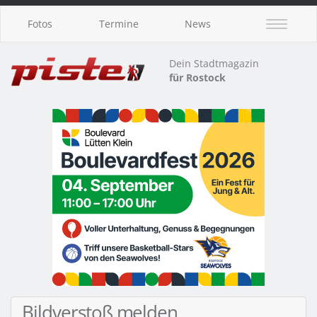
Fotos
Termine
News
Dein Stadtmagazin
für Rostock
Bildverstoß melden