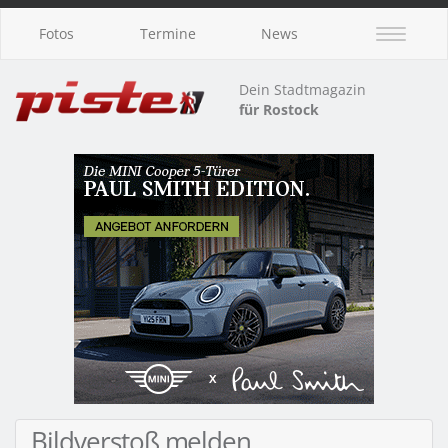
Fotos
Termine
News
Dein Stadtmagazin
für Rostock
Bildverstoß melden