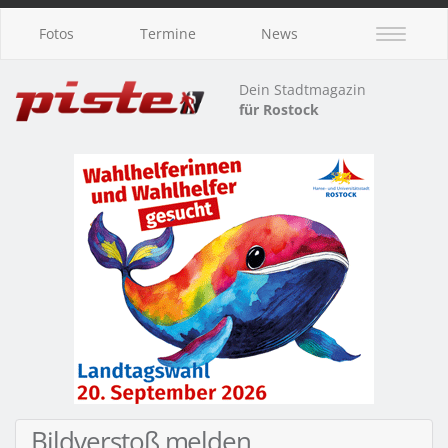
Fotos
Termine
News
Dein Stadtmagazin
für Rostock
Bildverstoß melden