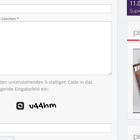
s Löschen *
p
 den untenstehenden 5-stelligen Code in das
egende Eingabefeld ein:
p