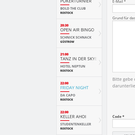
POKERTURNIER
E-Mail *
BOLD THE CLUB
ROSTOCK
Grund für da
20:30
OPEN AIR BINGO
SCHNICK SCHNACK
GÜSTROW
21:00
TANZ IN DER SKYBAR
HOTEL NEPTUN
ROSTOCK
Bitte gebe
22:00
darunterli
FRIDAY NIGHT
DA CAPO
ROSTOCK
22:00
KELLER AHOI
Code *
STUDENTENKELLER
ROSTOCK