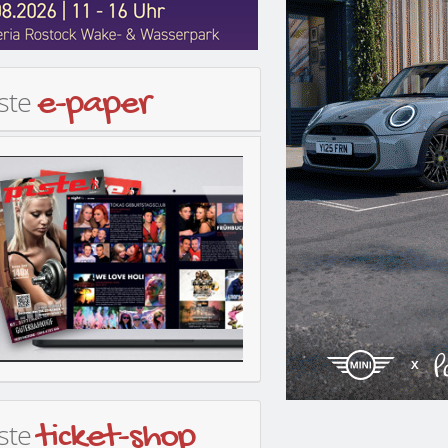
iste
e-paper
iste
ticket-shop