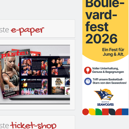
iste
e-paper
iste
ticket-shop