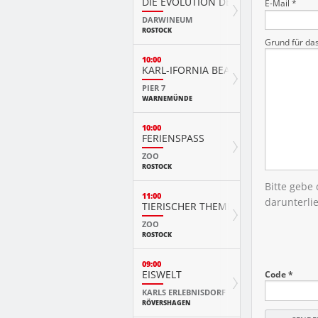
DIE EVOLUTION DER TIERE MIT PLAY
E-Mail *
DARWINEUM
ROSTOCK
Grund für da
10:00
KARL-IFORNIA BEACH SANDWELTEN
PIER 7
WARNEMÜNDE
10:00
FERIENSPASS
ZOO
ROSTOCK
Bitte gebe
11:00
darunterli
TIERISCHER THEMENTAG
ZOO
ROSTOCK
09:00
EISWELT
Code *
KARLS ERLEBNISDORF
RÖVERSHAGEN