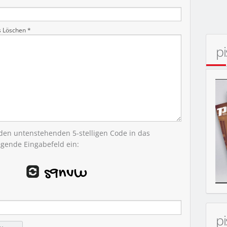
MOBIL
s Löschen *
p
 den untenstehenden 5-stelligen Code in das
egende Eingabefeld ein:
p