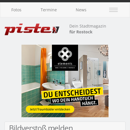
Fotos
Termine
News
Dein Stadtmagazin
für Rostock
Bildverstoß melden