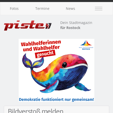
Fotos
Termine
News
Dein Stadtmagazin
für Rostock
Bildverstoß melden