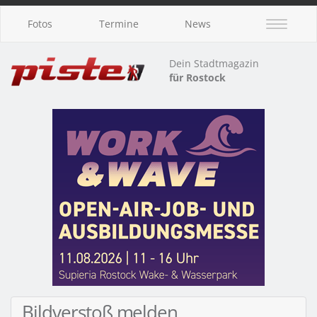
Fotos
Termine
News
Dein Stadtmagazin
für Rostock
Bildverstoß melden