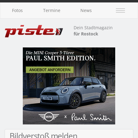
Fotos
Termine
News
Dein Stadtmagazin
für Rostock
Bildverstoß melden