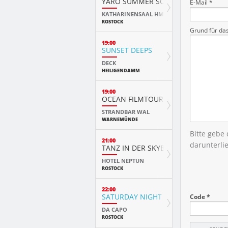
YARO SUMMER SCHOOL ABSCHLUSS
E-Mail *
KATHARINENSAAL HMT
ROSTOCK
Grund für da
19:00
SUNSET DEEPS
DECK
HEILIGENDAMM
19:00
OCEAN FILMTOUR
STRANDBAR WAL
WARNEMÜNDE
Bitte gebe
21:00
darunterli
TANZ IN DER SKYBAR
HOTEL NEPTUN
ROSTOCK
22:00
SATURDAY NIGHT
Code *
DA CAPO
ROSTOCK