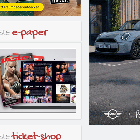
iste
e-paper
iste
ticket-shop