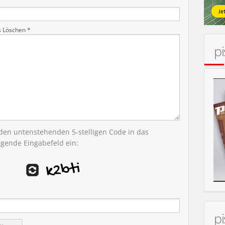
KONZERT
s Löschen *
p
 den untenstehenden 5-stelligen Code in das
egende Eingabefeld ein:
p