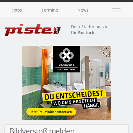
Fotos
Termine
News
Dein Stadtmagazin
für Rostock
Bildverstoß melden