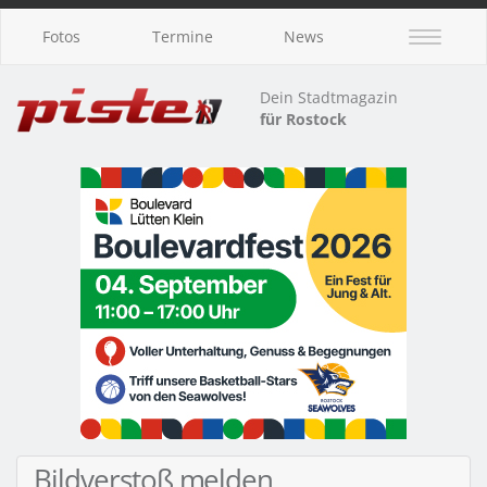
Fotos
Termine
News
Dein Stadtmagazin
für Rostock
Bildverstoß melden