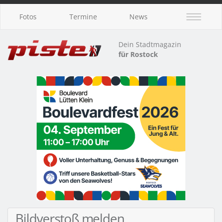
Fotos
Termine
News
Dein Stadtmagazin
für Rostock
Bildverstoß melden