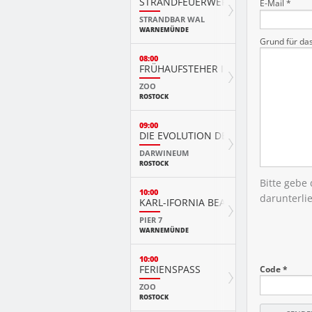
STRANDFEUERWERK
E-Mail *
STRANDBAR WAL
WARNEMÜNDE
Grund für da
08:00
FRÜHAUFSTEHER IM ZOO
ZOO
ROSTOCK
09:00
DIE EVOLUTION DER TIERE MIT PLAY
DARWINEUM
ROSTOCK
Bitte gebe
10:00
darunterli
KARL-IFORNIA BEACH SANDWELTEN
PIER 7
WARNEMÜNDE
10:00
FERIENSPASS
Code *
ZOO
ROSTOCK