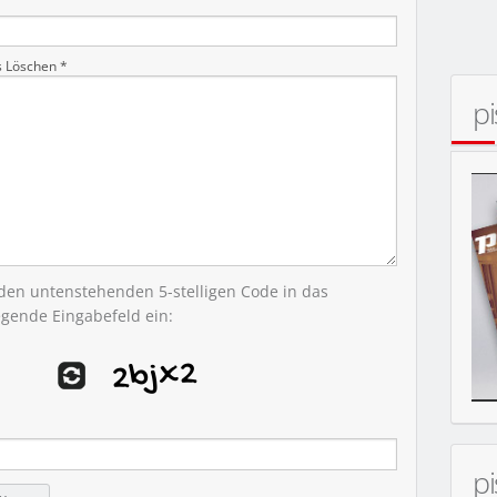
s Löschen *
p
MOBIL
 den untenstehenden 5-stelligen Code in das
egende Eingabefeld ein:
p