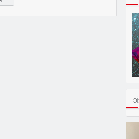
pi
ERT