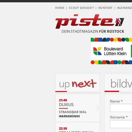
HOME
SCOUT GESUCHT
KONTAKT
KLEINAN
DEIN STADTMAGAZIN
FÜR ROSTOCK
bild
next
up
21:40
Name *
DUXIUS
STRANDBAR WAL
WARNEMÜNDE
Vorname *
22:30