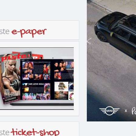
iste
e-paper
iste
ticket-shop