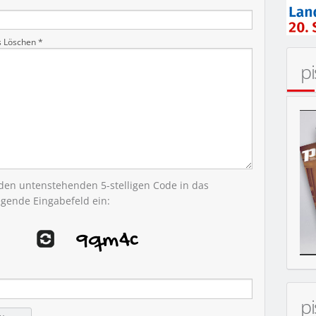
s Löschen *
p
N HOLZBACKOFEN
 den untenstehenden 5-stelligen Code in das
egende Eingabefeld ein:
p