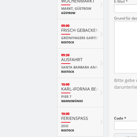
WOCHENMARKT
E-Mail *
MARKT, GÜSTROW
GÜSTROW
Grund für da
09:00
FRISCH GEBACKEN IM HISTORISCHE
GRÖNFINGERS GARTENFACHMARKT
ROSTOCK
09:30
AUSFAHRT
SANTA BARBARA ANNA
ROSTOCK
Bitte gebe
10:00
darunterli
KARL-IFORNIA BEACH SANDWELTEN
PIER 7
WARNEMÜNDE
10:00
FERIENSPASS
Code *
ZOO
ROSTOCK