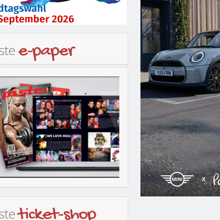
iste
e-paper
iste
ticket-shop