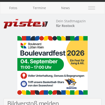
Fotos
Termine
News
Dein Stadtmagazin
für Rostock
Bildverstoß melden