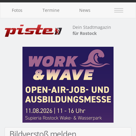
Fotos
Termine
News
Dein Stadtmagazin
für Rostock
Bildverstoß melden