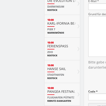
DIE EVOLUTION DER TIERE MIT PLAY
E-Mail *
DARWINEUM
ROSTOCK
Grund für da
10:00
KARL-IFORNIA BEACH SANDWELTEN
PIER 7
WARNEMÜNDE
10:00
FERIENSPASS
ZOO
ROSTOCK
Bitte gebe
10:00
darunterli
HANSE SAIL
STADTHAFEN
ROSTOCK
10:00
PANGEA FESTIVAL
Code *
FLUGHAFEN PÜTNITZ
RIBNITZ-DAMGARTEN