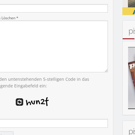
MOBIL
s Löschen *
p
 den untenstehenden 5-stelligen Code in das
egende Eingabefeld ein:
p