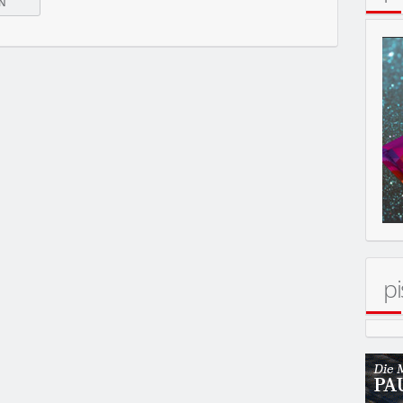
ERT
pi