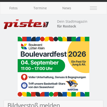
Fotos
Termine
News
Dein Stadtmagazin
für Rostock
Bildverstoß melden