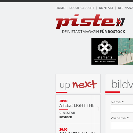
HOME
SCOUT GESUCHT
KONTAKT
KLEINAN
DEIN STADTMAGAZIN
FÜR ROSTOCK
bild
next
up
20:00
Name *
ATEEZ: LIGHT THE WAY IN CINEMAS 
CINESTAR
ROSTOCK
Vorname *
20:00