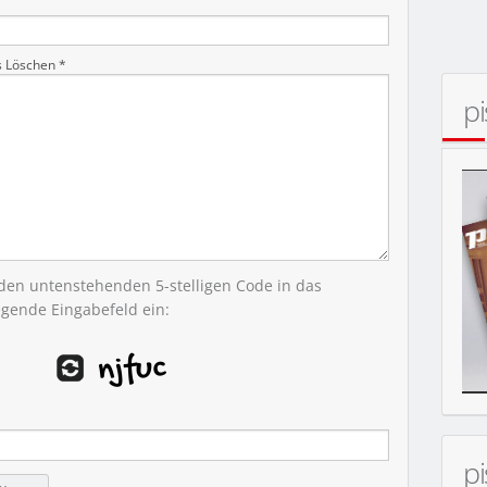
N
s Löschen *
p
 den untenstehenden 5-stelligen Code in das
egende Eingabefeld ein:
p