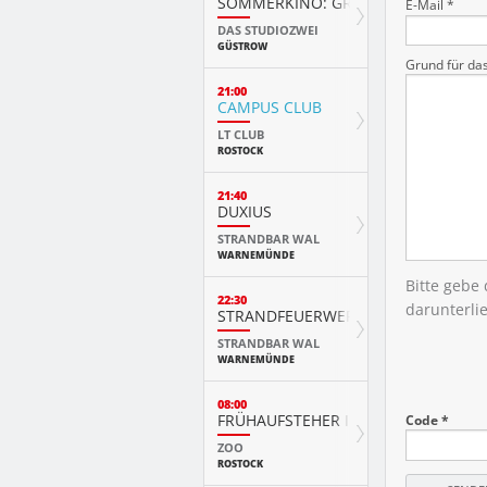
SOMMERKINO: GREATEST SHOWMA
E-Mail *
DAS STUDIOZWEI
GÜSTROW
Grund für da
21:00
CAMPUS CLUB
LT CLUB
ROSTOCK
21:40
DUXIUS
STRANDBAR WAL
WARNEMÜNDE
Bitte gebe
22:30
darunterli
STRANDFEUERWERK
STRANDBAR WAL
WARNEMÜNDE
08:00
FRÜHAUFSTEHER IM ZOO
Code *
ZOO
ROSTOCK