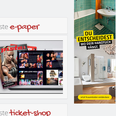
iste
e-paper
iste
ticket-shop