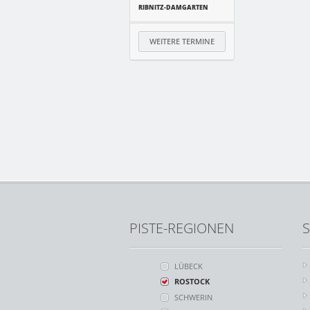
RIBNITZ-DAMGARTEN
WEITERE TERMINE
PISTE-REGIONEN
S
LÜBECK
ROSTOCK
SCHWERIN