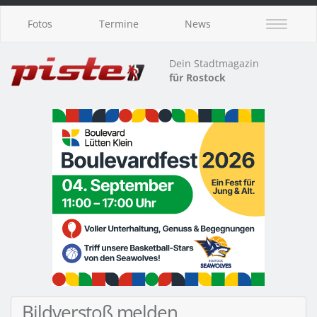
Fotos
Termine
News
Dein Stadtmagazin
für Rostock
Bildverstoß melden