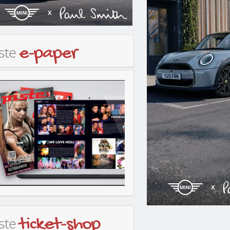
iste
e-paper
iste
ticket-shop