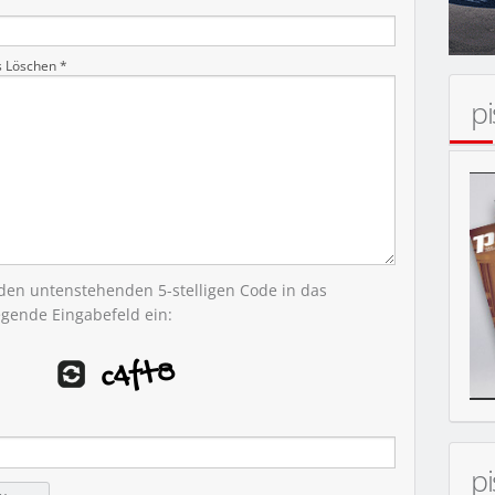
ERT
s Löschen *
p
 den untenstehenden 5-stelligen Code in das
egende Eingabefeld ein:
p