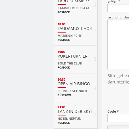
YARO SUMMER SCHOOL KURSKONZ
E-Mail *
KAMMERMUSIKSAAL HMT
ROSTOCK
Grund für da
18:00
LAUDAMUS-CHOR
MARIENKIRCHE
ROSTOCK
19:00
POKERTURNIER
BOLD THE CLUB
ROSTOCK
Bitte gebe
20:30
darunterli
OPEN AIR BINGO
SCHNICK SCHNACK
GÜSTROW
21:00
TANZ IN DER SKYBAR
Code *
HOTEL NEPTUN
ROSTOCK