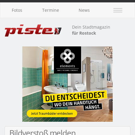
Fotos
Termine
News
Dein Stadtmagazin
für Rostock
Bildverstoß melden