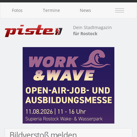
Fotos
Termine
News
Dein Stadtmagazin
für Rostock
Bildverstoß melden