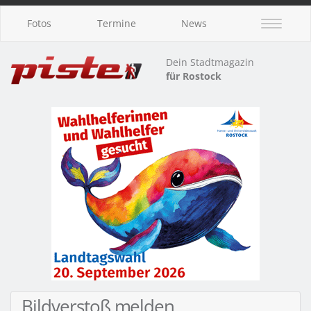
Fotos
Termine
News
Dein Stadtmagazin
für Rostock
Bildverstoß melden