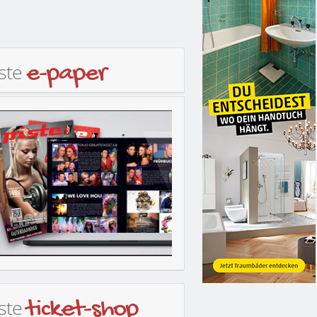
iste
e-paper
iste
ticket-shop