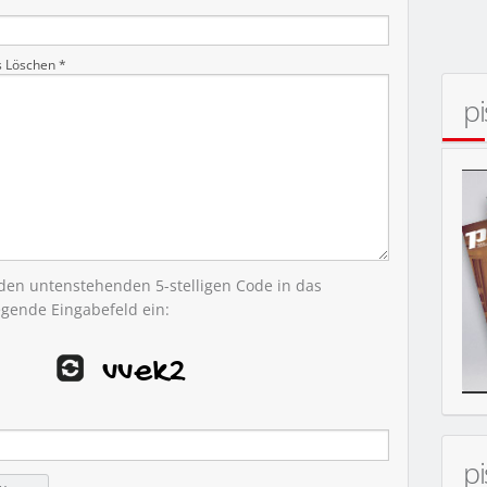
s Löschen *
p
KONZERT
 den untenstehenden 5-stelligen Code in das
egende Eingabefeld ein:
p