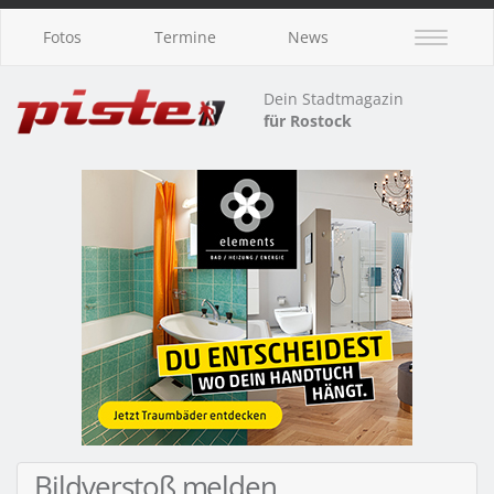
Fotos
Termine
News
Dein Stadtmagazin
für Rostock
Bildverstoß melden