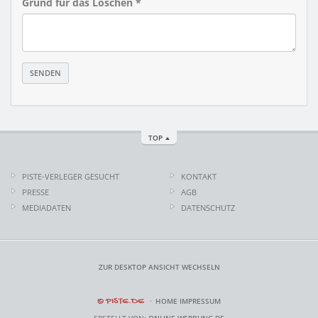
Grund für das Löschen *
TOP
PISTE-VERLEGER GESUCHT
KONTAKT
PRESSE
AGB
MEDIADATEN
DATENSCHUTZ
ZUR DESKTOP ANSICHT WECHSELN
© PISTE.DE
HOME
IMPRESSUM
ERSTELLT VON:
ONLINE-WERBUNG.DE