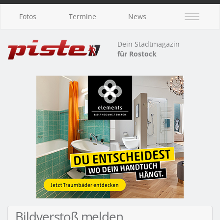
Fotos
Termine
News
Dein Stadtmagazin
für Rostock
Bildverstoß melden