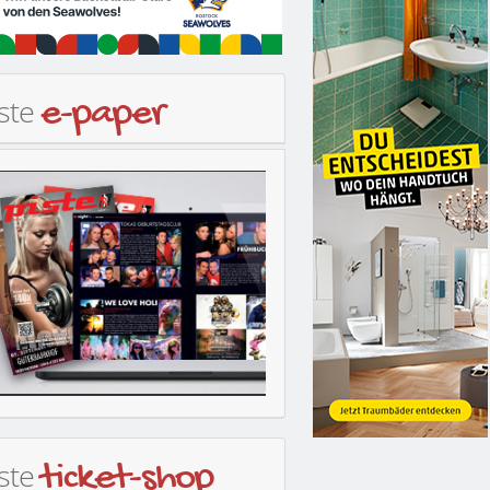
iste
e-paper
iste
ticket-shop