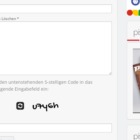
s Löschen *
p
 den untenstehenden 5-stelligen Code in das
egende Eingabefeld ein:
p