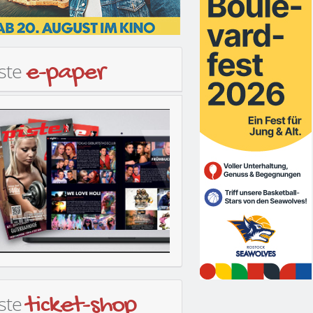
iste
e-paper
iste
ticket-shop