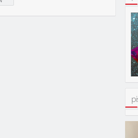
pi
MOBIL