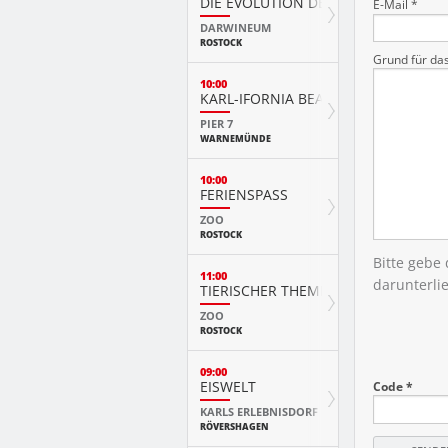
DIE EVOLUTION DER TIERE MIT PLAY
E-Mail *
DARWINEUM
ROSTOCK
Grund für da
10:00
KARL-IFORNIA BEACH SANDWELTEN
PIER 7
WARNEMÜNDE
10:00
FERIENSPASS
ZOO
ROSTOCK
Bitte gebe
11:00
darunterli
TIERISCHER THEMENTAG
ZOO
ROSTOCK
09:00
EISWELT
Code *
KARLS ERLEBNISDORF
RÖVERSHAGEN