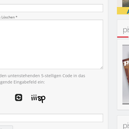
MOBIL
s Löschen *
p
 den untenstehenden 5-stelligen Code in das
egende Eingabefeld ein:
p