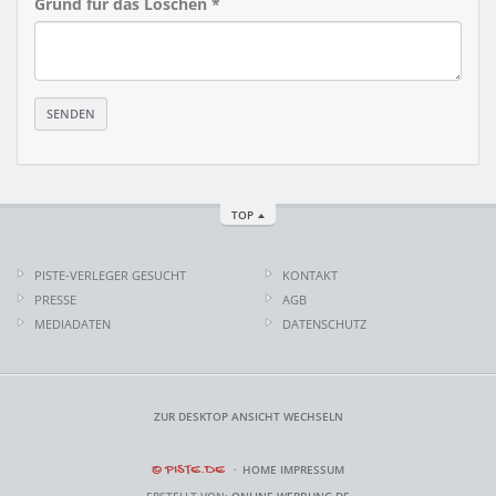
Grund für das Löschen *
TOP
PISTE-VERLEGER GESUCHT
KONTAKT
PRESSE
AGB
MEDIADATEN
DATENSCHUTZ
ZUR DESKTOP ANSICHT WECHSELN
© PISTE.DE
HOME
IMPRESSUM
ERSTELLT VON:
ONLINE-WERBUNG.DE