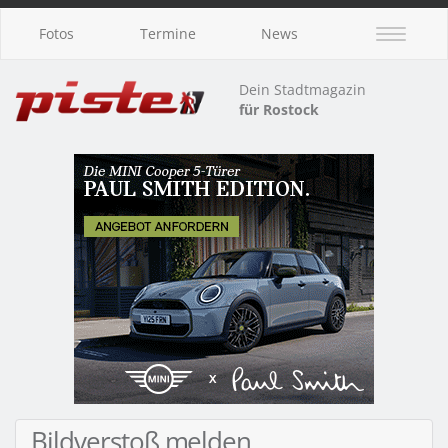
Fotos
Termine
News
Dein Stadtmagazin
für Rostock
Bildverstoß melden