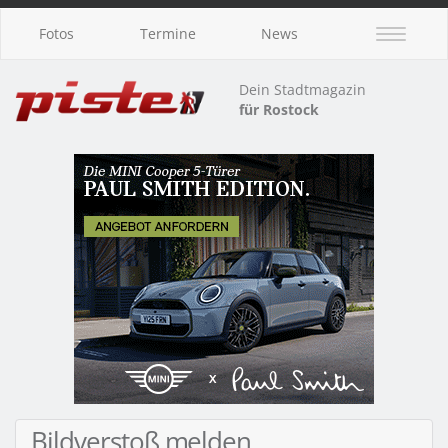
Fotos
Termine
News
Dein Stadtmagazin
für Rostock
Bildverstoß melden