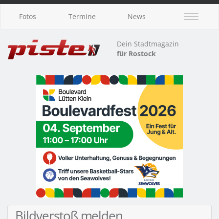
Fotos
Termine
News
Dein Stadtmagazin
für Rostock
Bildverstoß melden